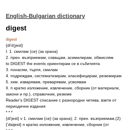
English-Bulgarian dictionary
digest
digest
{di'dʒest}
I. 1. смилам (се) (за храна)
2. прен. възприемам, схващам, асимилирам, обмислям
to DIGEST the events ориентирам се в събитията
3. понасям, търпя, смилам
4. подреждам, систематизирам, класифицирам, резюмирам
5. хим. изварявам, преварявам, усвоявам
II. n кратко изложение, извлечение, сборник (от материали,
закони и пр.), справочник, резюме
Reader's DIGEST списание с разнородни четива, взети от
периодични издания
* * *
{di'jest} v 1. смилам (се) (за храна); 2. прен. възприемам,(2)
{'daijest} n кратко изложение, извлечение; сборник (от