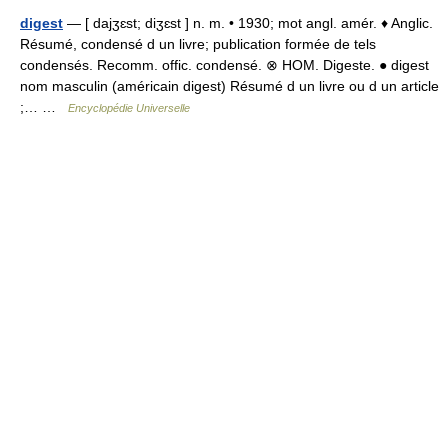
digest
— [ dajʒɛst; diʒɛst ] n. m. • 1930; mot angl. amér. ♦ Anglic.
Résumé, condensé d un livre; publication formée de tels
condensés. Recomm. offic. condensé. ⊗ HOM. Digeste. ● digest
nom masculin (américain digest) Résumé d un livre ou d un article
;… …
Encyclopédie Universelle