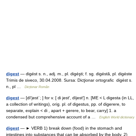
digest
— digést s. n., adj. m., pl. digéşti; f. sg. digéstă, pl. digéste
Trimis de siveco, 30.04.2008. Sursa: Dicţionar ortografic digést s.
n., pl …
Dicționar Român
digest
— [dī′jest΄; ] for v. [ di jest′, dījest′] n. [ME < L digesta (in LL,
a collection of writings), orig. pl. of digestus, pp. of digerere, to
separate, explain < di , apart + gerere, to bear, carry] 1. a
condensed but comprehensive account of a …
English World dictionary
digest
— ► VERB 1) break down (food) in the stomach and
intestines into substances that can be absorbed by the body. 2)