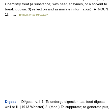
Chemistry treat (a substance) with heat, enzymes, or a solvent to
break it down. 3) reflect on and assimilate (information). ► NOUN
1)… …
English terms dictionary
Digest
— Di*gest , v. i. 1. To undergo digestion; as, food digests
well or ill. [1913 Webster] 2. (Med.) To suppurate; to generate pus,