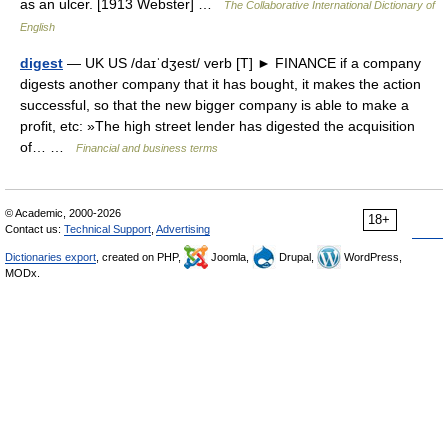
as an ulcer. [1913 Webster] …
The Collaborative International Dictionary of
English
digest
— UK US /daɪˈdʒest/ verb [T] ► FINANCE if a company
digests another company that it has bought, it makes the action
successful, so that the new bigger company is able to make a
profit, etc: »The high street lender has digested the acquisition
of… …
Financial and business terms
© Academic, 2000-2026
18+
Contact us:
Technical Support
,
Advertising
Dictionaries export
, created on PHP,
Joomla,
Drupal,
WordPress,
MODx.