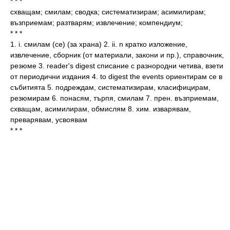
* * *
схващам; смилам; сводка; систематизирам; асимилирам;
възприемам; разтварям; извлечение; компендиум;
* * *
1. i. смилам (се) (за храна) 2. ii. n кратко изложение,
извлечение, сборник (от материали, закони и пр.), справочник,
резюме 3. reader's digest списание с разнородни четива, взети
от периодични издания 4. to digest the events ориентирам се в
събитията 5. подреждам, систематизирам, класифицирам,
резюмирам 6. понасям, търпя, смилам 7. прен. възприемам,
схващам, асимилирам, обмислям 8. хим. изварявам,
преварявам, усвоявам
* * *