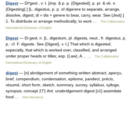
Digest
— Di*gest , v. t. [imp. & p. p. {Digested}; p. pr. & vb. n.
{Digesting}.] [L. digestus, p. p. of digerere to separate, arrange,
dissolve, digest; di = dis + gerere to bear, carry, wear. See {Jest}.]
1. To distribute or arrange methodically; to work …
The Collaborative
International Dictionary of English
Digest
— Di gest, n. [L. digestum, pl. digesta, neut., fr. digestus, p.
p.: cf. F. digeste. See {Digest}, v. t.] That which is digested;
especially, that which is worked over, classified, and arranged
under proper heads or titles; esp. (Law), A… …
The Collaborative
International Dictionary of English
digest
— [n] abridgement of something written abstract, aperçu,
brief, compendium, condensation, epitome, pandect, précis,
résumé, short form, sketch, summary, survey, syllabus, sylloge,
synopsis; concept 271 Ant. unabridgement digest [v1] assimilate
food …
New thesaurus