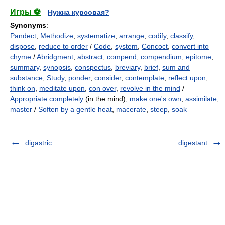
Игры ⚽
Нужна курсовая?
Synonyms
:
Pandect
,
Methodize
,
systematize
,
arrange
,
codify
,
classify
,
dispose
,
reduce to order
/
Code
,
system
,
Concoct
,
convert into
chyme
/
Abridgment
,
abstract
,
compend
,
compendium
,
epitome
,
summary
,
synopsis
,
conspectus
,
breviary
,
brief
,
sum and
substance
,
Study
,
ponder
,
consider
,
contemplate
,
reflect upon
,
think on
,
meditate upon
,
con over
,
revolve in the mind
/
Appropriate completely
(in the mind),
make one's own
,
assimilate
,
master
/
Soften by a gentle heat
,
macerate
,
steep
,
soak
digastric
digestant