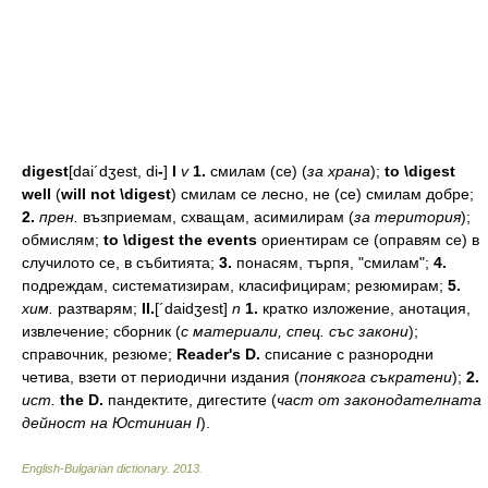
digest
[dai´dʒest,
di
-
]
I
v
1.
смилам
(се)
(
за
храна
);
to \digest
well
(
will not \digest
)
смилам
се
лесно,
не
(се)
смилам
добре;
2.
прен.
възприемам,
схващам,
асимилирам
(
за
територия
);
обмислям;
to \digest the events
ориентирам
се
(оправям
се)
в
случилото
се,
в
събитията;
3.
понасям,
търпя,
"смилам";
4.
подреждам,
систематизирам,
класифицирам;
резюмирам;
5.
хим.
разтварям;
II.
[´daidʒest]
n
1.
кратко
изложение,
анотация,
извлечение;
сборник
(
с
материали,
спец.
със
закони
);
справочник,
резюме;
Reader's D.
списание
с
разнородни
четива,
взети
от
периодични
издания
(
понякога
съкратени
);
2.
ист.
the D.
пандектите,
дигестите
(
част
от
законодателната
дейност
на
Юстиниан
I
).
English-Bulgarian dictionary
.
2013
.